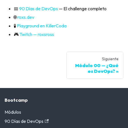
📅
90 Días de DevOps
— El challenge completo
🌐
roxs.dev
🧪
Playground en KillerCoda
🎮
Twitch — roxsross
Siguiente
Módulo 00 — ¿Qué
es DevOps?
Bootcamp
Módulos
90 Días de DevOps