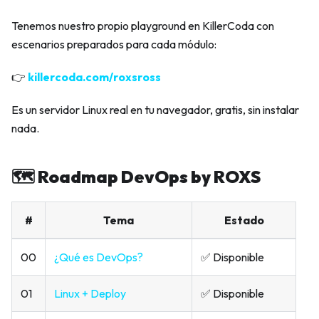
Tenemos nuestro propio playground en KillerCoda con
escenarios preparados para cada módulo:
👉
killercoda.com/roxsross
Es un servidor Linux real en tu navegador, gratis, sin instalar
nada.
🗺️ Roadmap DevOps by ROXS
#
Tema
Estado
00
¿Qué es DevOps?
✅ Disponible
01
Linux + Deploy
✅ Disponible