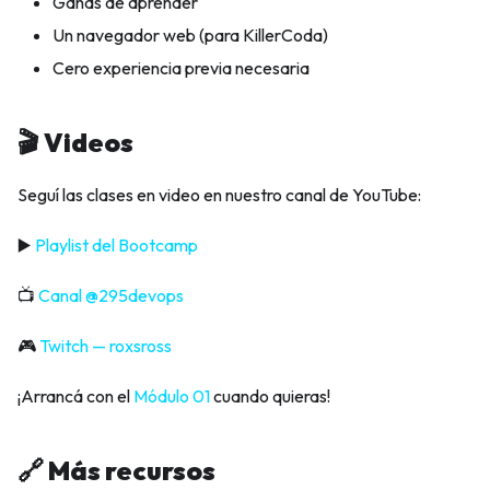
Ganas de aprender
Un navegador web (para KillerCoda)
Cero experiencia previa necesaria
🎬 Videos
Seguí las clases en video en nuestro canal de YouTube:
▶️
Playlist del Bootcamp
📺
Canal @295devops
🎮
Twitch — roxsross
¡Arrancá con el
Módulo 01
cuando quieras!
🔗 Más recursos